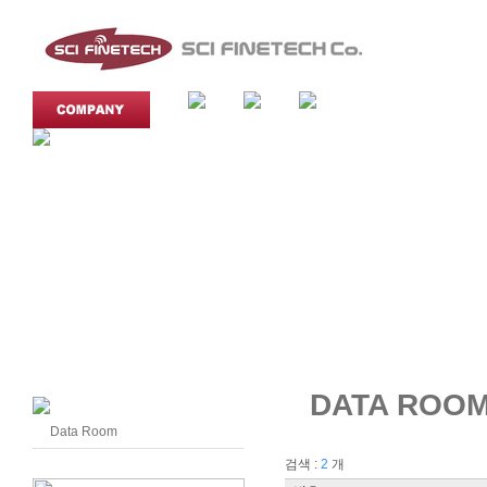
DATA ROO
Data Room
검색 :
2
개